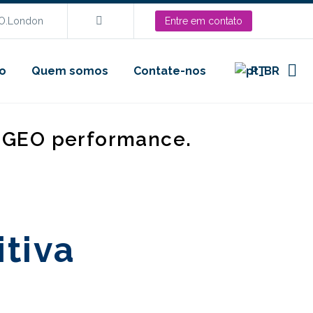
EO.London
Entre em contato
o
Quem somos
Contate-nos
PT
d GEO performance.
itiva