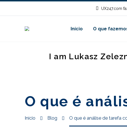
UX247.com fa
Início
O que fazemo
I am Lukasz Zelez
O que é análi
Início
Blog
O que é análise de tarefa c