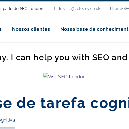
z parte do SEO.London
lukasz@zelezny.co.uk
https://S
s
Nossos clientes
Nossa base de conheciment
ny. I can help you with SEO an
se de tarefa cogn
ognitiva