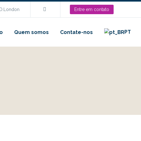
EO.London
Entre em contato
PT
o
Quem somos
Contate-nos