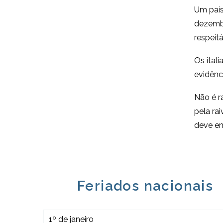
Um país
dezembr
respeitá
Os ital
evidênc
Não é r
pela ra
deve en
Feriados nacionais
1º de janeiro