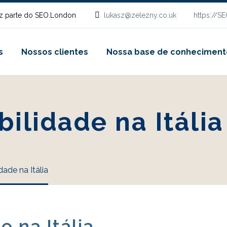
z parte do SEO.London
lukasz@zelezny.co.uk
https://S
s
Nossos clientes
Nossa base de conheciment
bilidade na Itália
dade na Itália
e na Itália