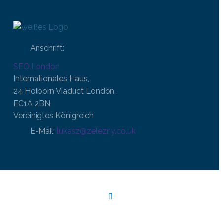
Anschrift:
SEO.London
Internationales Haus,
24 Holborn Viaduct London,
EC1A 2BN
Vereinigtes Königreich
E-Mail:
lukasz@zelezny.co.uk