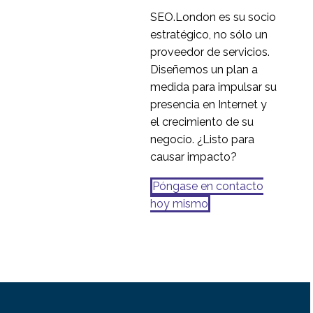
internacionales de
SEO.London es su socio
27 de mayo de 2020
1
descubrimiento
estratégico, no sólo un
mediante Zoom y un
proveedor de servicios.
traductor
Diseñemos un plan a
medida para impulsar su
presencia en Internet y
el crecimiento de su
negocio. ¿Listo para
causar impacto?
Póngase en contacto
hoy mismo