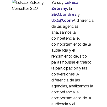
usabilidad de una
Yo soy
Lukasz
3
plataforma de
Zelezny
. En
intercambio de
Investigación UX en
SEO.Londres
y
criptomonedas
Alemania
UX247.com
A diferencia
27 mar 2019
1
de las agencias,
Investigación
analizamos la
internacional de
competencia, el
18 jul 2016
2
usuarios: selección de
comportamiento de la
la metodología
Dimensiones culturales
audiencia y el
adecuada
del usuario digital
rendimiento del sitio
23 jul 2015
1
para impulsar el tráfico,
5 consejos para probar
la participación y las
la experiencia del
conversiones. A
06 Ene 2014
3
usuario a nivel
diferencia de las
internacional
Boden - Investigación
agencias, analizamos la
de usuarios en China
competencia, el
3
comportamiento de la
Estrategia internacional
audiencia y el