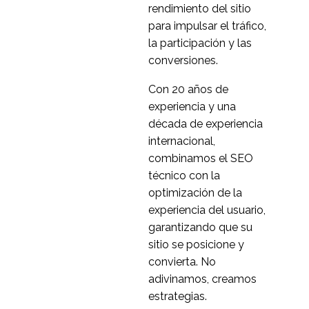
de investigación UX
rendimiento del sitio
11 jul 2016
1
para impulsar el tráfico,
Diferencias culturales
la participación y las
en el comportamiento
conversiones.
14 Ago 2019
0
en línea
Con 20 años de
UX Personas
experiencia y una
Internacional
década de experiencia
13 jul 2016
1
internacional,
Cómo eliminar las
combinamos el SEO
diferencias culturales al
técnico con la
Hace 12 años 2020
5
realizar una evaluación
optimización de la
comparativa global
Por qué los usuarios
experiencia del usuario,
alemanes siempre se
garantizando que su
12 Feb 2020
0
aseguran y qué
sitio se posicione y
significa esto para su
Recursos para la
convierta. No
sitio web
investigación
adivinamos, creamos
20 jul 2016
1
internacional de
estrategias.
usuarios
Entrevistas