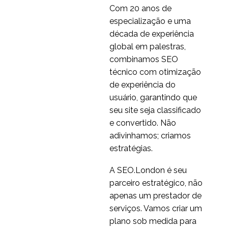
Com 20 anos de
internacionais
Decidindo onde investir
especialização e uma
em Pesquisa de Design
década de experiência
07 fora 2020
4
à medida que você
global em palestras,
cresce
UX Pesquisa na Sérvia
combinamos SEO
internacionalmente
02 em 2019
1
técnico com otimização
de experiência do
Entrevistas de
usuário, garantindo que
descoberta
seu site seja classificado
27 maio 2020
1
internacional usando
e convertido. Não
Zoom e um tradutor
Experiência de projeto -
adivinhamos; criamos
Teste de usabilidade na
estratégias.
28 conjunto 2016
1
China
Personas UX
A SEO.London é seu
Internacional
parceiro estratégico, não
13 jul 2016
1
apenas um prestador de
serviços. Vamos criar um
plano sob medida para