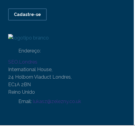
Cadastre-se
Endereço:
SEO.Londres
International House,
24 Holborn Viaduct Londres,
EC1A 2BN
Reino Unido
Email:
lukasz@zelezny.co.uk