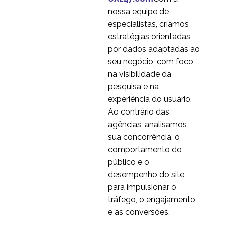
Eliminando as
nossa equipe de
diferenças culturais ao
especialistas, criamos
12 atrás 2020
5
fazer uma marcação
estratégias orientadas
global
Mais sobre os testes de
por dados adaptadas ao
usabilidade na China
seu negócio, com foco
03 em 2016
2
na visibilidade da
Desafios linguísticos na
pesquisa e na
pesquisa UX na Índia
experiência do usuário.
04 mar 2020
0
Ao contrário das
Orçamento de
agências, analisamos
pesquisa de usuários
sua concorrência, o
27 jul 2016
3
internacionais
comportamento do
Localização do site
público e o
internacional
desempenho do site
28 atrás 2019
1
para impulsionar o
Por que você deve se
tráfego, o engajamento
localizar antes dos
e as conversões.
09 nov 2016
3
testes de usuários