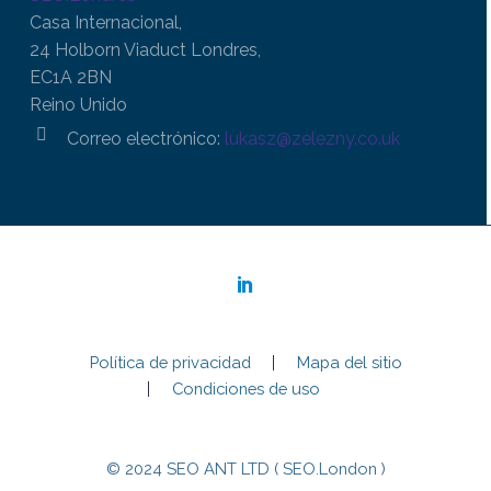
Casa Internacional,
24 Holborn Viaduct Londres,
EC1A 2BN
Reino Unido


Correo electrónico:
lukasz@zelezny.co.uk
Política de privacidad
Mapa del sitio
Condiciones de uso
© 2024 SEO ANT LTD ( SEO.London )