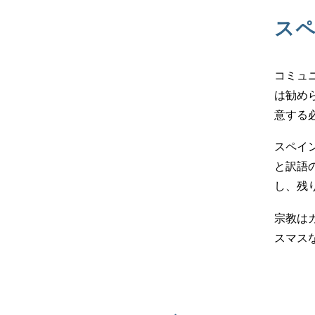
ス
コミュ
は勧め
意する
スペイ
と訳語
し、残
宗教は
スマス