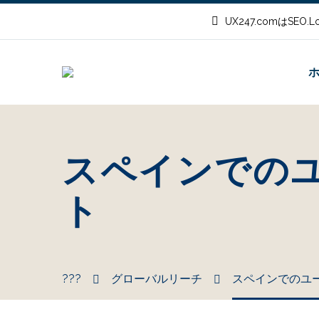
UX247.comはSEO
スペインでの
ト
???
グローバルリーチ
スペインでのユ