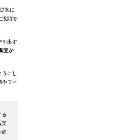
提案に
に没頭で
アを出す
調査か
ようにし
情やフィ
する
も実
実施