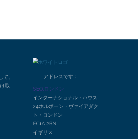
アドレスです：
して、
受け取
SEO.ロンドン
インターナショナル・ハウス
24ホルボーン・ヴァイアダク
ト・ロンドン
EC1A 2BN
イギリス