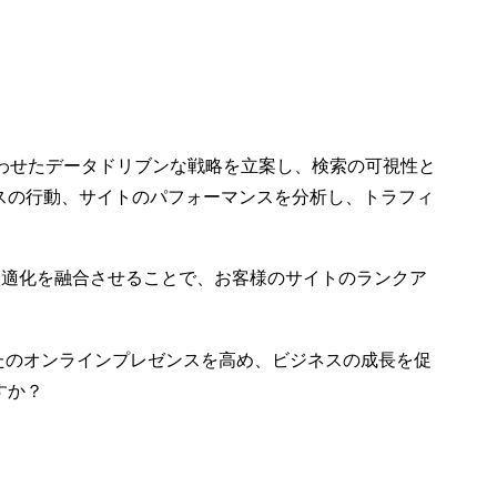
サイト
インタビューシリー
ズ。ナチョ・マドリッ
1
2
ドに聞くUX業界のイン
調査 -
国際的なユーザー調査
サイト
選択す
（その2）
31 10? 2018
2
1
わせたデータドリブンな戦略を立案し、検索の可視性と
ー調査
スの行動、サイトのパフォーマンスを分析し、トラフィ
1
の最適化を融合させることで、お客様のサイトのランクア
なたのオンラインプレゼンスを高め、ビジネスの成長を促
すか？