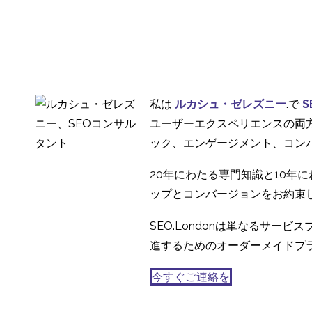
国際研究の地域差
21 8? 2019
1
モデレートされた国際
的なユーザー調査
07 8? 2019
1
私は
ルカシュ・ゼレズニー
.で
S
国際的なデザインリサ
ユーザーエクスペリエンスの両
ーチでパイロットセッ
ック、エンゲージメント、コン
15 9? 2020
0
ションの価値がさらに
20年にわたる専門知識と10年
高まる理由
ップとコンバージョンをお約束
SEO.Londonは単なるサ
進するためのオーダーメイドプ
今すぐご連絡を