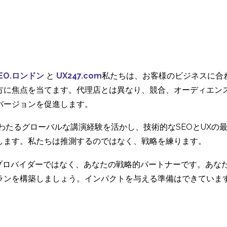
国際的なユーザーテス
国際的なウェブ
市場に参入したいと考
トの前にローカライズ
のローカライズ
えているはずです。ア
09 11? 2016
28 8? 2019
3
が必要な理由
メリカ市場は、金額ベ
国際的なユーザーエク
国際的なユーザー
ースでは依然として世
スペリエンステストの
適切な方法論を
界最大の市場であり、
06 1? 2014
18 7? 2016
3
EO.ロンドン
と
UX247.com
私たちは、お客様のビジネスに合
ための5つのヒント
る
参入できる企業には大
スウェーデンでのUXリ
国際的なユーザ
方に焦点を当てます。代理店とは異なり、競合、オーディエン
きな可能性がありま
サーチ
（その1）
バージョンを促進します。
す。
20 3? 2019
24 10? 2018
1
にわたるグローバルな講演経験を活かし、技術的なSEOとUX
します。私たちは推測するのではなく、戦略を練ります。
ービスプロバイダーではなく、あなたの戦略的パートナーです。あ
ランを構築しましょう。インパクトを与える準備はできていま