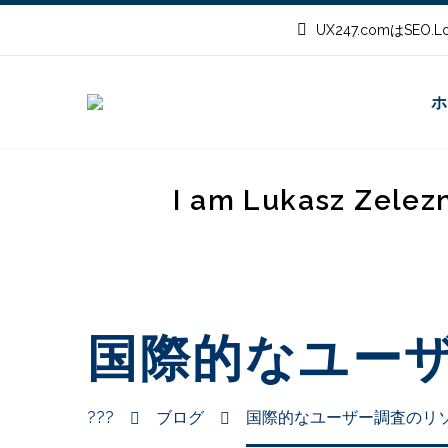
UX247.comはSEO
ホ
I am Lukasz Zelez
国際的なユー
???
ブログ
国際的なユーザー調査のリ