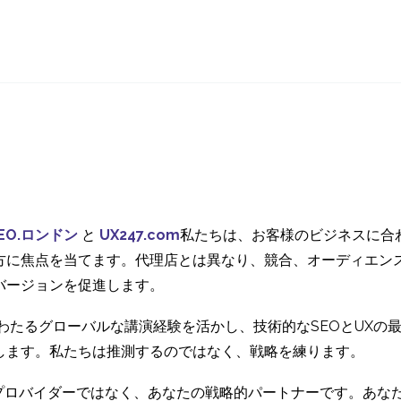
マルチチャネル・リテ
オクトジェニア
ール体験
めのデジタルエ
07 11? 2014
08 3? 2021
0
リエンス
EO.ロンドン
と
UX247.com
私たちは、お客様のビジネスに合
方に焦点を当てます。代理店とは異なり、競合、オーディエン
バージョンを促進します。
にわたるグローバルな講演経験を活かし、技術的なSEOとUX
します。私たちは推測するのではなく、戦略を練ります。
ービスプロバイダーではなく、あなたの戦略的パートナーです。あ