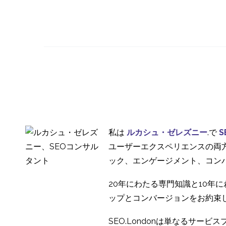
潜在顧客とは？潜在顧
客の定義と活用方法
06 1? 2023
0
私は
ルカシュ・ゼレズニー
.で
S
ユーザーエクスペリエンスの両
ック、エンゲージメント、コン
20年にわたる専門知識と10年
ップとコンバージョンをお約束
SEO.Londonは単なるサ