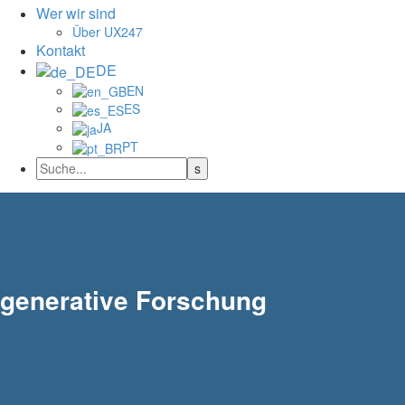
Wer wir sind
Über UX247
Kontakt
DE
EN
ES
JA
PT
generative Forschung