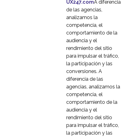
4
electrónico en Estados
UX247.com
A diferencia
Unidos
Rediseño del mega
de las agencias,
menú de un minorista
analizamos la
4
de comercio
competencia, el
electrónico del Reino
Estudio de referencia
comportamiento de la
Unido
de una empresa
audiencia y el
6
mundial de juegos de
rendimiento del sitio
azar
Safestyle realiza un
para impulsar el tráfico,
estudio de usuarios
la participación y las
2
antes de rediseñar su
conversiones. A
sitio web
diferencia de las
agencias, analizamos la
competencia, el
comportamiento de la
audiencia y el
rendimiento del sitio
para impulsar el tráfico,
la participación y las