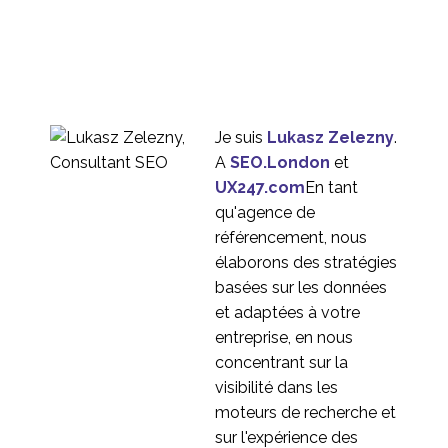
Test avec la
conception
23 Août 2017
1
participative
3 Problèmes liés à la
conception anticipée
30 Août 2017
0
Je suis
Lukasz Zelezny
.
Comment concevoir
A
SEO.London
et
des expériences
UX247.com
En tant
06 Sep 2017
0
utilisateur prédictives ?
qu'agence de
référencement, nous
élaborons des stratégies
basées sur les données
et adaptées à votre
entreprise, en nous
concentrant sur la
visibilité dans les
moteurs de recherche et
sur l'expérience des