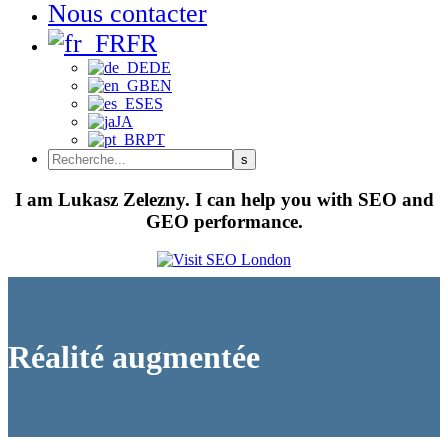
Nous contacter
FR
DE
EN
ES
JA
PT
I am Lukasz Zelezny. I can help you with SEO and
GEO performance.
Réalité augmentée