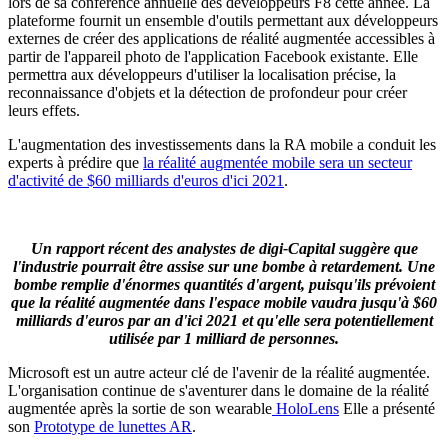
lors de sa conférence annuelle des développeurs F8 cette année. La
plateforme fournit un ensemble d'outils permettant aux développeurs
externes de créer des applications de réalité augmentée accessibles à
partir de l'appareil photo de l'application Facebook existante. Elle
permettra aux développeurs d'utiliser la localisation précise, la
reconnaissance d'objets et la détection de profondeur pour créer
leurs effets.
L'augmentation des investissements dans la RA mobile a conduit les
experts à prédire que
la réalité augmentée mobile sera un secteur
d'activité de $60 milliards d'euros d'ici 2021
.
Un rapport récent des analystes de digi-Capital suggère que
l'industrie pourrait être assise sur une bombe à retardement. Une
bombe remplie d'énormes quantités d'argent, puisqu'ils prévoient
que la réalité augmentée dans l'espace mobile vaudra jusqu'à $60
milliards d'euros par an d'ici 2021 et qu'elle sera potentiellement
utilisée par 1 milliard de personnes.
Microsoft est un autre acteur clé de l'avenir de la réalité augmentée.
L'organisation continue de s'aventurer dans le domaine de la réalité
augmentée après la sortie de son wearable
HoloLens
Elle a présenté
son
Prototype de lunettes AR
.