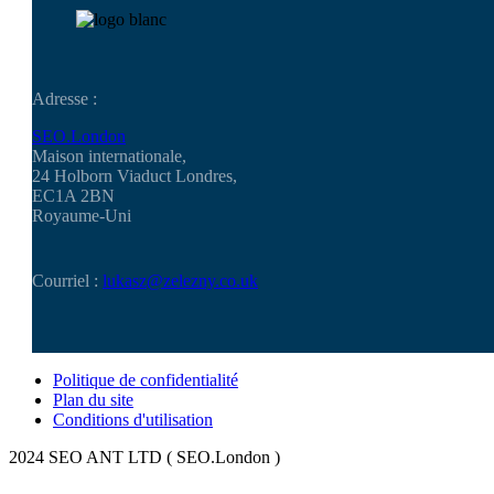
Adresse :
SEO.London
Maison internationale,
24 Holborn Viaduct Londres,
EC1A 2BN
Royaume-Uni
Courriel :
lukasz@zelezny.co.uk
Politique de confidentialité
Plan du site
Conditions d'utilisation
2024 SEO ANT LTD ( SEO.London )