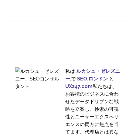
リモートインターナシ
ョナルUXリサーチとル
06 2? 2020
2
ックバックとの冒険
英国におけるユーザー
調査の地域差
24 7? 2019
2
ビスポーク・リサーチ
18 6? 2016
1
私は
ルカシュ・ゼレズニ
ペルソナとは？ユーザ
ー
.で
SEO.ロンドン
と
ー調査だけじゃない
UX247.com
私たちは、
16 4? 2014
2
お客様のビジネスに合わ
子どもたちとUXリサー
せたデータドリブンな戦
チを行う際の課題を克
略を立案し、検索の可視
08 1? 2020
2
服する方法
性とユーザーエクスペリ
ディスカバリー・リサ
エンスの両方に焦点を当
ーチが時間とコストを
てます。代理店とは異な