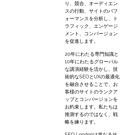
12 5? 2021
2
削減する方法
り、競合、オーディエン
BRICs諸国におけるユー
スの行動、サイトのパフ
ザー調査
ォーマンスを分析し、ト
15 8? 2014
2
ラフィック、エンゲージ
UXリサーチの価値を説
メント、コンバージョン
明する
を促進します。
06 11? 2019
2
20年にわたる専門知識と
UX成熟度モデル
10年にわたるグローバル
13 2? 2019
1
な講演経験を活かし、技
術的なSEOとUXの最適化
UXリサーチにおけるボ
を融合させることで、お
ディランゲージの重要
30 10? 2019
客様のサイトのランクア
2
性
ップとコンバージョンを
お約束します。私たちは
推測するのではなく、戦
略を練ります。
SEO.Londonは単なるサ