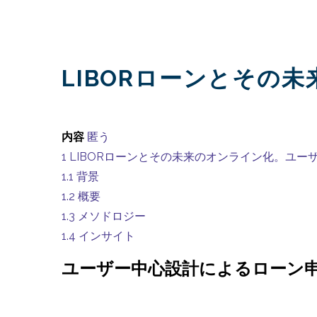
LIBORローンとその
内容
匿う
1
LIBORローンとその未来のオンライン化。ユー
1.1
背景
1.2
概要
1.3
メソドロジー
1.4
インサイト
ユーザー中心設計によるローン