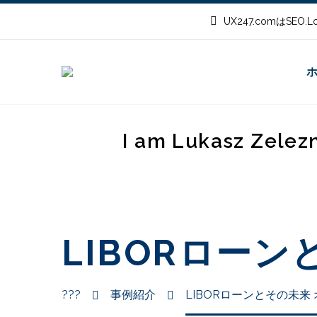
UX247.comはSEO
I am Lukasz Zelez
LIBORロー
???
事例紹介
LIBORローンとその未来