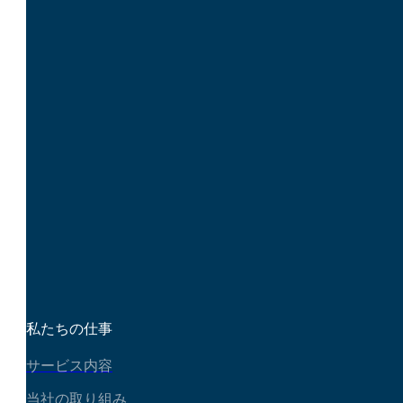
ービスプロバイダーで
はなく、あなたの戦略
的パートナーです。あ
なたのオンラインプレ
ゼンスを高め、ビジネ
スの成長を促進するた
めのオーダーメイドプ
ランを構築しましょ
う。インパクトを与え
る準備はできています
か？
今すぐご連絡を
私たちの仕事
サービス内容
当社の取り組み