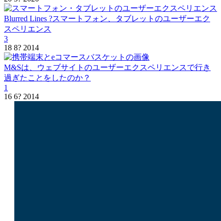
Blurred Lines ?スマートフォン、タブレットのユーザーエク
スペリエンス
3
18 8? 2014
M&Sは、ウェブサイトのユーザーエクスペリエンスで行き
過ぎたことをしたのか？
1
16 6? 2014
私は
ルカシュ・ゼレズ
ニー
.で
SEO.ロンドン
と
UX247.com
私たち
は、お客様のビジネス
に合わせたデータドリ
ブンな戦略を立案し、
検索の可視性とユーザ
ーエクスペリエンスの
両方に焦点を当てま