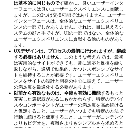
は基本的に同じものです
確かに、良いユーザーインタ
ーフェースは良いユーザーエクスペリエンスに貢献し
ますが、この2つは交換可能ではありません。ユーザー
インターフェースは、全体的なユーザーエクスペリエ
ンスの一部でしかありません。それは、目に見えるシ
ステムの顔と手ですが、UIの一部ではない、全体的な
ユーザーエクスペリエンスに貢献する他のものがあり
ます。
UXデザインは、プロセスの最初に行われますが、継続
する必要はありません。
このような考え方では、最初
は実用的なサイトができても、常に適応と反復を繰り
返しながら、適切で効果的、かつレスポンシブなサイ
トを維持することが必要です。ユーザーエクスペリエ
ンスをサイトの設計と開発の中心に据えて、ユーザー
の満足度を最適化する必要があります。
以前から有効なものは、今後も有効に機能する
もっと
充実した選択肢があるにもかかわらず、特定のデバイ
スやコンポーネントがユーザーの満足度を高め続ける
と仮定すること、ユーザーがいつまでも特定の方法で
行動し続けると仮定すること、ユーザーがコンテンツ
よりもビデオを、複雑さよりもシンプルさを求めると