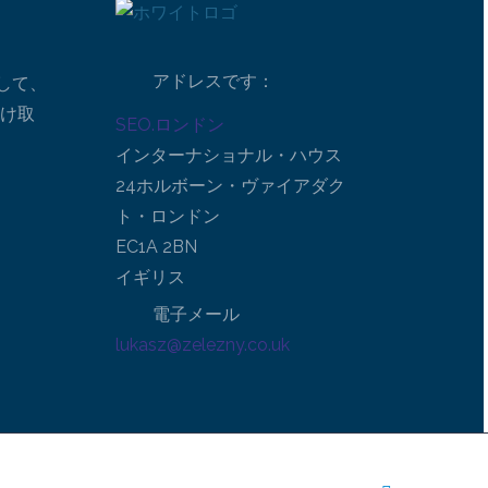
アドレスです：
して、
受け取
SEO.ロンドン
インターナショナル・ハウス
24ホルボーン・ヴァイアダク
ト・ロンドン
EC1A 2BN
イギリス
電子メール
lukasz@zelezny.co.uk