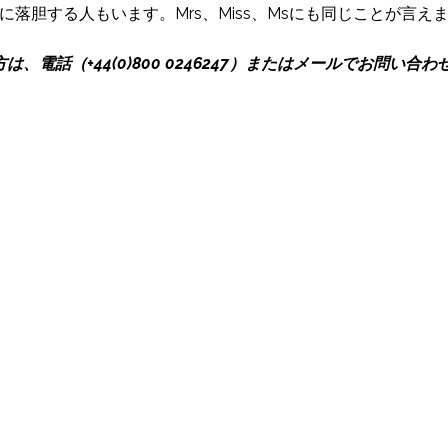
落胆する人もいます。Mrs、Miss、Msにも同じことが言え
電話（+44(0)800 0246247）またはメールでお問い合