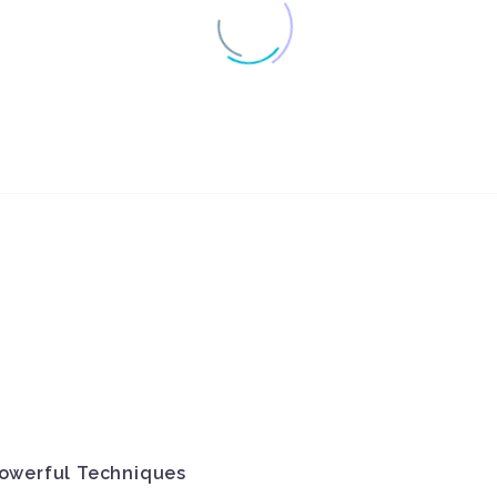
モバイル・ユーザビリ
TVオンデマン
ティのROI
?ユーザビリテ
22 1? 2014
05 5? 2014
0
のはどっち？
モーゲージ・ジャーニ
ユーザビリティ
ー・ユーザビリティ・
スティックでで
05 4? 2017
14 3? 2014
0
テスト
と
ホーランド＆バレット -
フォームでのユ
レスポンシブ・ウェ
リティテスト
22 3? 2017
3
ブ・デザインのユーザ
ユーザビリティ・テス
バスケットユー
ビリティ・テスト
ト調査とは
ティテスト
30 9? 2022
29 3? 2017
0
Powerful Techniques