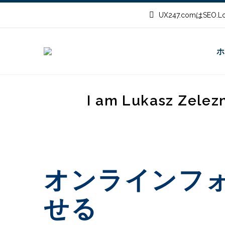
UX247.comはSEO
ホ
I am Lukasz Zelez
オンラインフ
せる