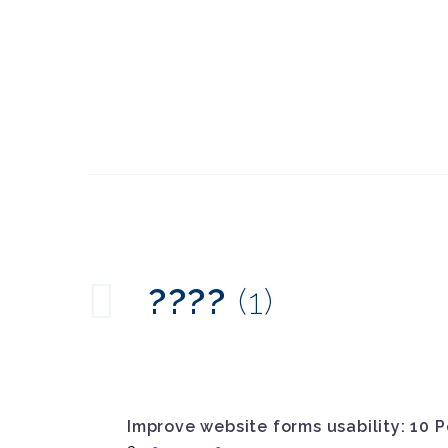
オンラインゲームのユ
ーザビリティについて
05 1? 2015
0
モバイルメニューのユ
ーザビリティ
25 6? 2014
0
????
(1)
オックスファム - ユーザ
ビリティ評価
3
コンバージョン最適
化。ユーザビリティが
03 7? 2013
5
Improve website forms usability: 10 
もたらす5つの価値