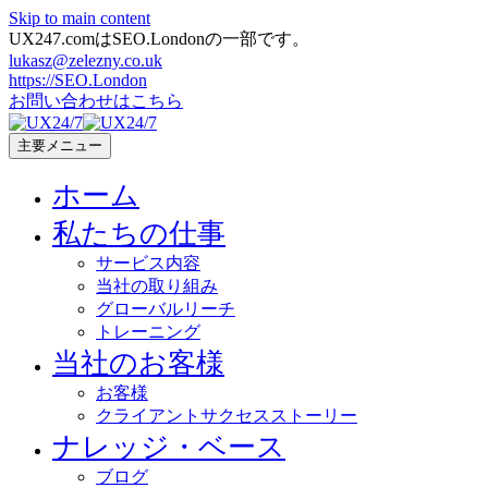
Skip to main content
UX247.comはSEO.Londonの一部です。
lukasz@zelezny.co.uk
https://SEO.London
お問い合わせはこちら
主要メニュー
ホーム
私たちの仕事
サービス内容
当社の取り組み
グローバルリーチ
トレーニング
当社のお客様
お客様
クライアントサクセスストーリー
ナレッジ・ベース
ブログ