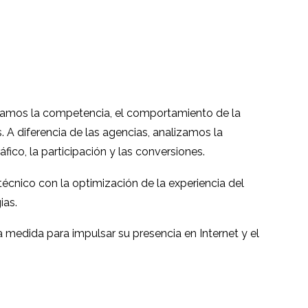
06 Ene 2014
1
3
usuario a nivel
gación
Evaluación de la
internacional
China
usabilidad de una
3
3
plataforma de
ización
Investigación
intercambio de
internacional de
criptomonedas
31 oct 2018
3
1
lizamos la competencia, el comportamiento de la
usuario
usuarios (parte 2)
ucto en
Presupuesto
es. A diferencia de las agencias, analizamos la
ranjero
internacional de
fico, la participación y las conversiones.
27 jul 2016
1
3
investigación de
cnico con la optimización de la experiencia del
usuarios
ias.
 medida para impulsar su presencia en Internet y el