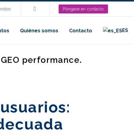
London
Póngase en contacto
ES
ntos
Quiénes somos
Contacto
d GEO performance.
 usuarios:
adecuada