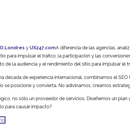
28 de septiembre de
11 jul 2016
1
usabilidad en China
2016
Boden - Investi
de usuarios en 
UX Personas
Por qué la local
Internacional
es clave para la
13 jul 2016
07 Abr 2014
1
O.Londres
y
UX247.com
A diferencia de las agencias, ana
experiencia del 
Por qué las sesiones
Lanzar su prod
tio para impulsar el tráfico, la participación y las conversion
internacional
piloto son aún más
un mercado ext
e la audiencia y el rendimiento del sitio para impulsar el trá
15 Sep 2020
03 Ene 2023
0
valiosas para la
na década de experiencia internacional, combinamos el SEO té
investigación
tio se posicione y convierta. No adivinamos, creamos estrateg
internacional del diseño
ico, no sólo un proveedor de servicios. Diseñemos un plan a
sto para causar impacto?
mo