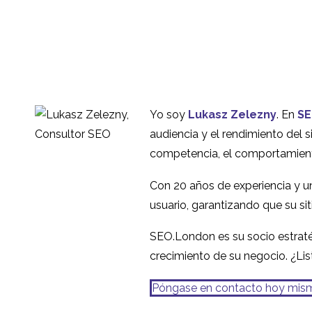
07 Ago 2019
1
sobre los usuarios
Investigación UX en
Suecia
20 mar 2019
1
Yo soy
Lukasz Zelezny
. En
SE
Más sobre las pruebas
audiencia y el rendimiento del si
de usabilidad en China
competencia, el comportamiento d
03 Oct 2016
2
Con 20 años de experiencia y u
Investigación
usuario, garantizando que su si
internacional de
31 de julio de 2019
0
usuarios: hay que fijarse
SEO.London es su socio estratég
en las ciudades, no en
crecimiento de su negocio. ¿Li
los países
Póngase en contacto hoy mis