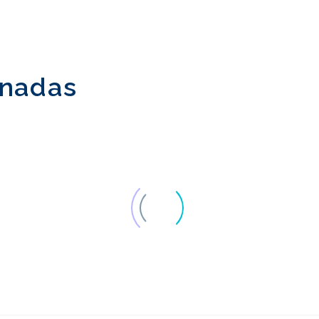
onadas
Experiencia en
Estrategia inter
proyectos - Pruebas de
de investigació