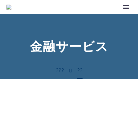
金融サービス
???
??