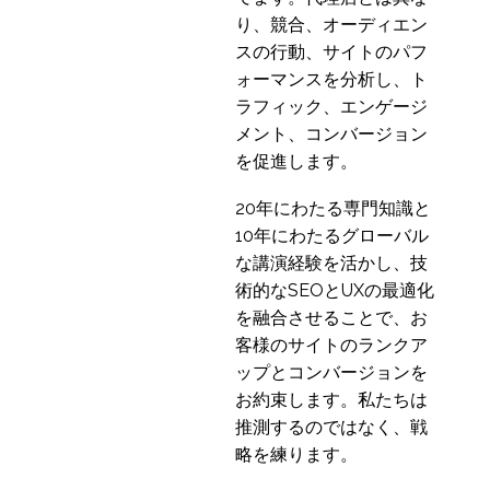
り、競合、オーディエン
セルビアのUXリサーチ
スの行動、サイトのパフ
02 10? 2019
1
ォーマンスを分析し、ト
世界のUXリサーチ参加
ラフィック、エンゲージ
者募集の市場別バリエ
メント、コンバージョン
28 10? 2020
8
ーション
を促進します。
20年にわたる専門知識と
10年にわたるグローバル
な講演経験を活かし、技
術的なSEOとUXの最適化
を融合させることで、お
客様のサイトのランクア
ップとコンバージョンを
お約束します。私たちは
推測するのではなく、戦
略を練ります。