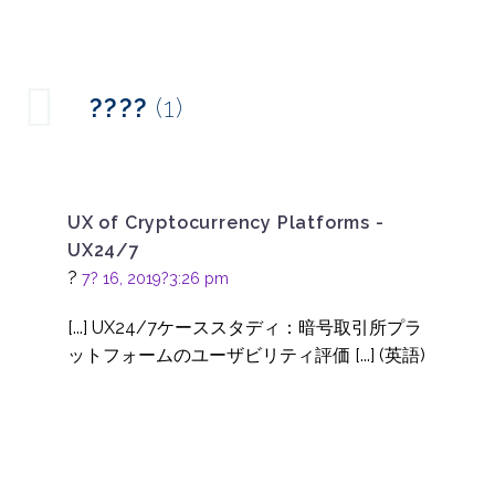
国際的なユーザー調査
とは？国の違い
25 7? 2016
0
RBS、ユーザビリテ
????
(1)
ィ・テストにUX24/7を
10 10? 2016
0
採用
国際的なユーザーリサ
ーチを解き明かす：
UX of Cryptocurrency Platforms -
26 9? 2023
2
UX247研究者からの洞
UX24/7
察
ユーザビリティテスト
?
7? 16, 2019?3:26 pm
（形成的および総括的
15 2? 2017
1
[...] UX24/7ケーススタディ：暗号取引所プラ
タスクベースリサーチ -
ットフォームのユーザビリティ評価 [...] (英語)
Webサイトユーザビリ
25 4? 2014
1
ティの進むべき道
カスタマーレビューと
コンバージョン最適化
11 6? 2014
0