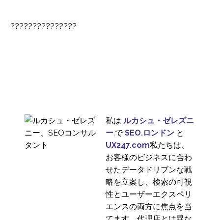
外国語でのユーザーテ
ストの動画
???????????????
02 11? 2016
0
中国におけるユーザビ
リティ・テストの詳細
03 10? 2016
2
オンライン行動におけ
る文化の違い
14 8? 2019
0
ユーザビリティラボは
私は
ルカシュ・ゼレズニ
死んだのか？
ー
.で
SEO.ロンドン
と
23 5? 2014
0
UX247.com
私たちは、
国際的なユーザーテス
お客様のビジネスに合わ
トの前にローカライズ
せたデータドリブンな戦
09 11? 2016
3
が必要な理由
略を立案し、検索の可視
オンラインリサーチプ
性とユーザーエクスペリ
ラットフォームの正し
エンスの両方に焦点を当
26 5? 2021
0
い使い方
てます。代理店とは異な