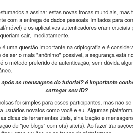
stumados a assinar estas novas trocas mundiais, mas t
te com a entrega de dados pessoais limitados para começ
ail/móvel) e os aplicativos autenticadores eram cruciais
s queriam sair, imediatamente.
) é uma questão importante na criptografia e é consid
 de ser o mais "anônimo" possível, a segurança está no 
 é o método preferido de autenticação, sem dúvida alguma
tâneo.
a após as mensagens do tutorial? é importante conh
carregar seu ID?
bolsas foi simples para esses participantes, mas não se
ara usuários novatos como você e eu. Algumas plataform
mas dicas de ferramentas úteis, sinalização e mensagen
sação de "joe blogs" com o(s) site(s). Ao fazer transaç
itas vezes ocultos pelas trocas de plataformas.