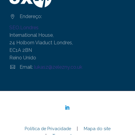
Endereço:


SEO.Londres
International House,
24 Holborn Viaduct Londres,
EC1A 2BN
Reino Unido


Email:
lukasz@zelezny.co.uk
Política de Privacidade
Mapa do site