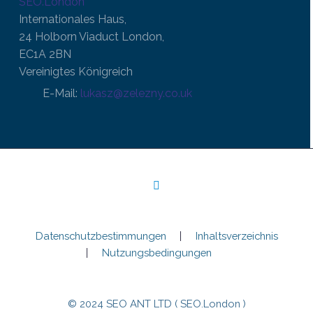
SEO.London
Internationales Haus,
24 Holborn Viaduct London,
EC1A 2BN
Vereinigtes Königreich
E-Mail:
lukasz@zelezny.co.uk
Datenschutzbestimmungen
Inhaltsverzeichnis
Nutzungsbedingungen
© 2024 SEO ANT LTD ( SEO.London )