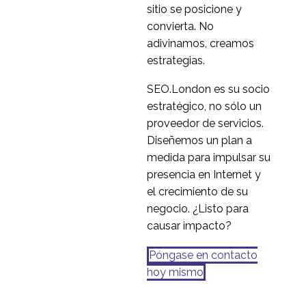
sitio se posicione y
diseño
piloto son aún más
convierta. No
15 Sep 2020
0
valiosas para la
adivinamos, creamos
investigación
Escuchar a sus clientes
estrategias.
internacional del diseño
- Investigación del
30 de septiembre de
0
diseño en la
SEO.London es su socio
2020
transformación digital
estratégico, no sólo un
proveedor de servicios.
Diseñemos un plan a
medida para impulsar su
presencia en Internet y
el crecimiento de su
negocio. ¿Listo para
causar impacto?
Póngase en contacto
hoy mismo