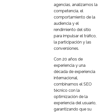
agencias, analizamos la
faciales mientras se
competencia, el
29 Abr 2021
0
realiza una
comportamiento de la
investigación de diseño
Cómo evitar
audiencia y el
móvil con Zoom
malentendidos
rendimiento del sitio
01 feb 2023
4
culturales en los
para impulsar el tráfico,
productos
Cómo la investigación
la participación y las
por descubrimiento le
conversiones.
12 de mayo de 2021
2
ahorra tiempo y dinero
Investigación
Con 20 años de
generativa de la
experiencia y una
22 Sep 2020
3
experiencia del usuario:
década de experiencia
cómo trasladar el
Decidir dónde invertir
internacional,
conocimiento de los
en investigación de
combinamos el SEO
07 Oct 2020
4
descubrimientos al
diseño a medida que se
técnico con la
diseño
crece
Cómo manejar la
optimización de la
internacionalmente
transcripción
experiencia del usuario,
05 Feb 2021
0
automática en la
garantizando que su
investigación del
Por qué las sesiones