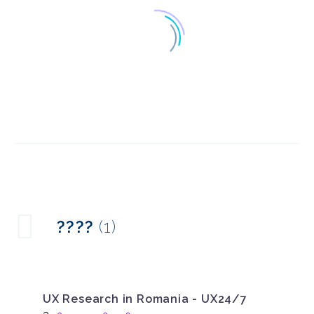
国際的なオンラインリ
サーチツール
22 6? 2015
3
国際的なユーザーテス
トの前にローカライズ
09 11? 2016
3
が必要な理由
オンライン行動におけ
????
(1)
る文化の違い
14 8? 2019
0
デジタルユーザーの文
化的側面
UX Research in Romania - UX24/7
23 7? 2015
1