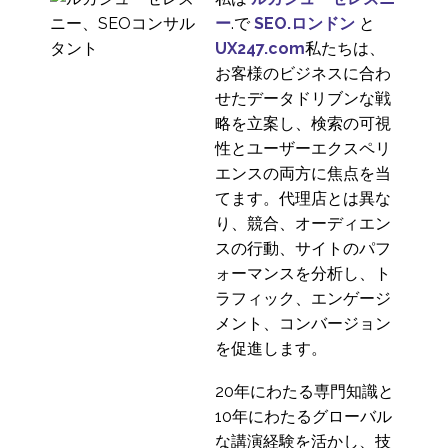
司会なしのユーザビリ
ー
.で
SEO.ロンドン
と
ティテスト
UX247.com
私たちは、
03 5? 2017
1
お客様のビジネスに合わ
世界のUXリサーチ参加
せたデータドリブンな戦
者募集の市場別バリエ
略を立案し、検索の可視
28 10? 2020
8
ーション
性とユーザーエクスペリ
なぜユーザビリティテ
エンスの両方に焦点を当
ストはもっと活用され
てます。代理店とは異な
17 10? 2016
0
ないのか？
り、競合、オーディエン
国際的なユーザー調査
スの行動、サイトのパフ
の予算化
ォーマンスを分析し、ト
27 7? 2016
3
ラフィック、エンゲージ
家庭でユーザビリティ
メント、コンバージョン
テストを行うための5つ
を促進します。
20 6? 2014
0
のポイント
20年にわたる専門知識と
10年にわたるグローバル
な講演経験を活かし、技