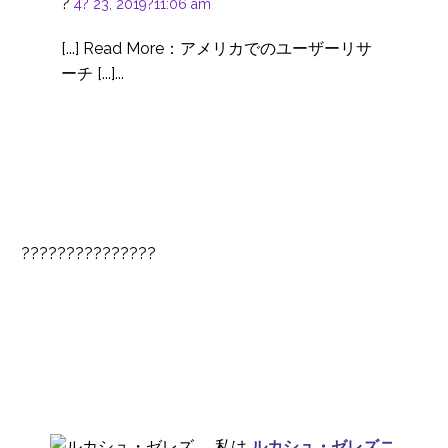
?
4? 23, 2019?11:06 am
ユーザビリティ・テス
トのためのビデオクリ
[...] Read More：アメリカでのユーザーリサ
10 8? 2016
1
ップの編集
ーチ [...]...
研究施設なしでユーザ
ビリティテストを見る
10 5? 2017
0
方法
インドでUXリサーチを
行う際の言語的な課題
04 3? 2020
0
RBS、ユーザビリテ
???????????????
ィ・テストにUX24/7を
10 10? 2016
0
採用
国際的なユーザー調査 -
国ではなく都市に目を
31 7? 2019
0
向けよう
ユーザビリティテスト
における追加参加者の
01 3? 2017
0
活用
私は
ルカシュ・ゼレズニ