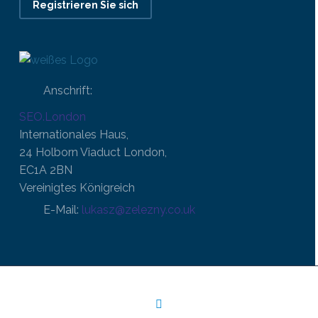
Registrieren Sie sich
Anschrift:
SEO.London
Internationales Haus,
24 Holborn Viaduct London,
EC1A 2BN
Vereinigtes Königreich
E-Mail:
lukasz@zelezny.co.uk