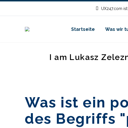
UX247.com ist
Startseite
Was wir t
I am Lukasz Zelez
Was ist ein p
des Begriffs 