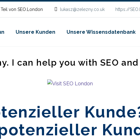
 Teil von SEO.London
lukasz@zelezny.co.uk
https://SEO
un
Unsere Kunden
Unsere Wissensdatenbank
ny. I can help you with SEO an
otenzieller Kunde
"potenzieller Kun