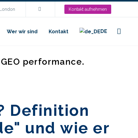
.London
Kontakt aufnehmen
DE
Wer wir sind
Kontakt
d GEO performance.
? Definition
de" und wie er