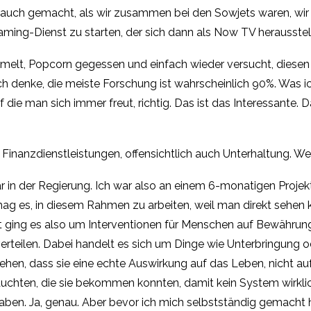
as auch gemacht, als wir zusammen bei den Sowjets waren, wir
ming-Dienst zu starten, der sich dann als Now TV herausstell
melt, Popcorn gegessen und einfach wieder versucht, diese
, ich denke, die meiste Forschung ist wahrscheinlich 90%. Was i
die man sich immer freut, richtig. Das ist das Interessante. 
 Finanzdienstleistungen, offensichtlich auch Unterhaltung. W
r in der Regierung. Ich war also an einem 6-monatigen Projekt
 mag es, in diesem Rahmen zu arbeiten, weil man direkt sehen 
kt ging es also um Interventionen für Menschen auf Bewähr
u verteilen. Dabei handelt es sich um Dinge wie Unterbringung o
sehen, dass sie eine echte Auswirkung auf das Leben, nicht a
brauchten, die sie bekommen konnten, damit kein System wirklich
z haben. Ja, genau. Aber bevor ich mich selbstständig gemacht