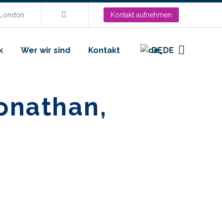
.London
Kontakt aufnehmen
k
Wer wir sind
Kontakt
DE
Jonathan,