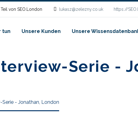
 Teil von SEO.London
lukasz@zelezny.co.uk
https://SEO
 tun
Unsere Kunden
Unsere Wissensdatenban
terview-Serie - 
-Serie - Jonathan, London