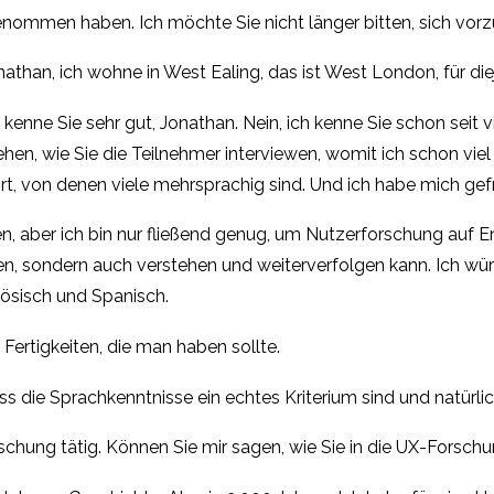
genommen haben. Ich möchte Sie nicht länger bitten, sich vo
 Jonathan, ich wohne in West Ealing, das ist West London, für d
enne Sie sehr gut, Jonathan. Nein, ich kenne Sie schon seit vie
hen, wie Sie die Teilnehmer interviewen, womit ich schon viel 
t, von denen viele mehrsprachig sind. Und ich habe mich gefr
en, aber ich bin nur fließend genug, um Nutzerforschung auf En
len, sondern auch verstehen und weiterverfolgen kann. Ich wür
ösisch und Spanisch.
 Fertigkeiten, die man haben sollte.
ass die Sprachkenntnisse ein echtes Kriterium sind und natürl
Forschung tätig. Können Sie mir sagen, wie Sie in die UX-For