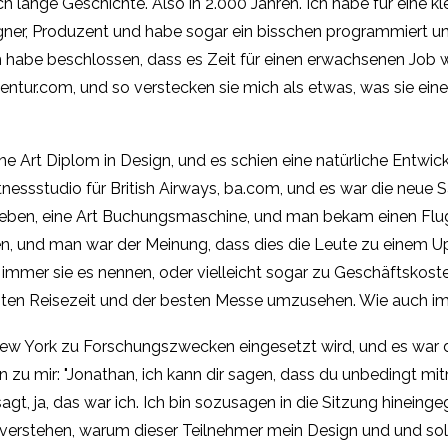
lich lange Geschichte. Also in 2.000 Jahren. Ich habe für eine k
esigner, Produzent und habe sogar ein bisschen programmiert 
abe beschlossen, dass es Zeit für einen erwachsenen Job war
entur.com, und so verstecken sie mich als etwas, was sie ein
ine Art Diplom in Design, und es schien eine natürliche Entwick
nessstudio für British Airways, ba.com, und es war die neue
geben, eine Art Buchungsmaschine, und man bekam einen Flug
en, und man war der Meinung, dass dies die Leute zu einem 
mer sie es nennen, oder vielleicht sogar zu Geschäftskosten.
sten Reisezeit und der besten Messe umzusehen. Wie auch imm
New York zu Forschungszwecken eingesetzt wird, und es war d
sen zu mir: "Jonathan, ich kann dir sagen, dass du unbedingt mi
agt, ja, das war ich. Ich bin sozusagen in die Sitzung hineing
ich verstehen, warum dieser Teilnehmer mein Design und und s