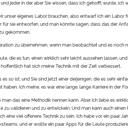
 und jeder in der aber Sie wissen, dass ich gehofft wurde, ich 
r unser eigenes Labor brauchen, also entwarf ich ein Labor fü
r für sie entworfen, und man könnte sagen, dass das der Anfa
dazu gekommen.
oderation zu übernehmen, wenn man beobachtet und es noch n
eute, die es tun, einen wirklich sehr leicht aussehen lassen, und
 hoffentlich hat sich meine Technik mit der Zeit verbessert.
es so ist, und Sie sind jetzt einer derjenigen, die es sehr ein
nt haben. Ich meine, es war eine lange, lange Karriere in der
. Ob man das eine Methodik nennen kann. Aber ich liebe es wir
te zu validieren und zu entwickeln. Und man kann auch einen 
h eine viel offenere Technik zu sein. Ich habe vor ein paar J
teams. und er wollte ein paar Apps für die Leute produzier