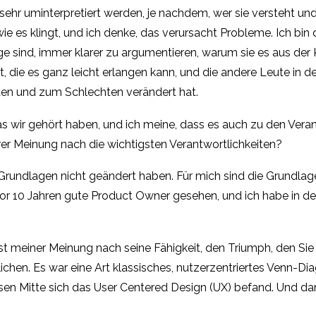
sehr uminterpretiert werden, je nachdem, wer sie versteht und
wie es klingt, und ich denke, das verursacht Probleme. Ich bin
ge sind, immer klarer zu argumentieren, warum sie es aus der
, die es ganz leicht erlangen kann, und die andere Leute in d
en und zum Schlechten verändert hat.
s wir gehört haben, und ich meine, dass es auch zu den Vera
rer Meinung nach die wichtigsten Verantwortlichkeiten?
 Grundlagen nicht geändert haben. Für mich sind die Grundlage
e vor 10 Jahren gute Product Owner gesehen, und ich habe in d
t meiner Meinung nach seine Fähigkeit, den Triumph, den S
lichen. Es war eine Art klassisches, nutzerzentriertes Venn
en Mitte sich das User Centered Design (UX) befand. Und da