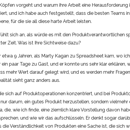
öpfen vorgeht und warum ihre Arbeit eine Herausforderung is
rt, und ich habe auch festgestellt, dass die besten Teams in 
e, für die sie all diese harte Arbeit leisten.
s fühlt sich an, als würde es mit den Produktverantwortliche
zter Zeit. Was ist Ihre Sichtweise dazu?
vor etwa 9 Jahren, als Marty Kagan zu Spreadsheet kam, wo ic
für ein paar Tage zu Gast, und er konnte uns sehr klar erkläre
ss mehr Wert darauf gelegt wird, und es werden mehr Fragen 
alität sieht ganz anders aus.
ie sich auf Produktoperationen konzentriert, und bei Produkto
nur darum, ein gutes Produkt herzustellen, sondern vielmehr 
 die, wie ich finde, eine ziemlich klare Vorstellung davon hab
r sprechen, und wie wir das aufschlüsseln. Er denkt sogar darü
die Verständlichkeit von Produkten eine Sache ist, die sich wi