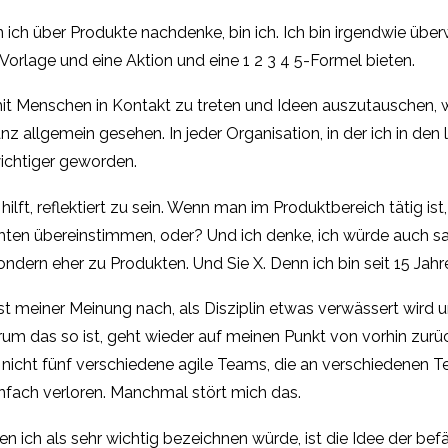
ich über Produkte nachdenke, bin ich. Ich bin irgendwie über
 Vorlage und eine Aktion und eine 1 2 3 4 5-Formel bieten.
, mit Menschen in Kontakt zu treten und Ideen auszutauschen,
nz allgemein gesehen. In jeder Organisation, in der ich in den
ichtiger geworden.
es hilft, reflektiert zu sein. Wenn man im Produktbereich tätig
ten übereinstimmen, oder? Und ich denke, ich würde auch sag
ondern eher zu Produkten. Und Sie X. Denn ich bin seit 15 Ja
st meiner Meinung nach, als Disziplin etwas verwässert wird
arum das so ist, geht wieder auf meinen Punkt von vorhin zurü
 nicht fünf verschiedene agile Teams, die an verschiedenen Te
infach verloren. Manchmal stört mich das.
en ich als sehr wichtig bezeichnen würde, ist die Idee der be