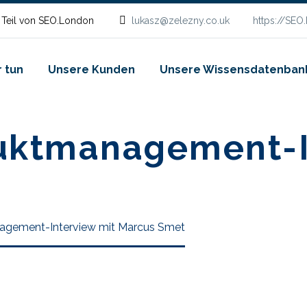
 Teil von SEO.London
lukasz@zelezny.co.uk
https://SEO
 tun
Unsere Kunden
Unsere Wissensdatenban
uktmanagement-I
gement-Interview mit Marcus Smet