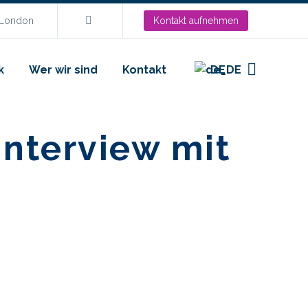
.London
Kontakt aufnehmen
k
Wer wir sind
Kontakt
DE
nterview mit