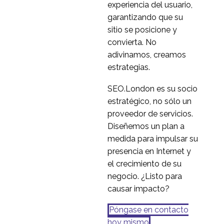
experiencia del usuario,
web de comercio
garantizando que su
6
electrónico
sitio se posicione y
multimercado
Servicio de Desarrollo
convierta. No
de Persona
adivinamos, creamos
08 Jun 2016
3
estrategias.
Cómo realizar un
recorrido cognitivo
SEO.London es su socio
04 Abr 2018
3
estratégico, no sólo un
proveedor de servicios.
Diseñemos un plan a
medida para impulsar su
presencia en Internet y
el crecimiento de su
negocio. ¿Listo para
causar impacto?
Póngase en contacto
hoy mismo