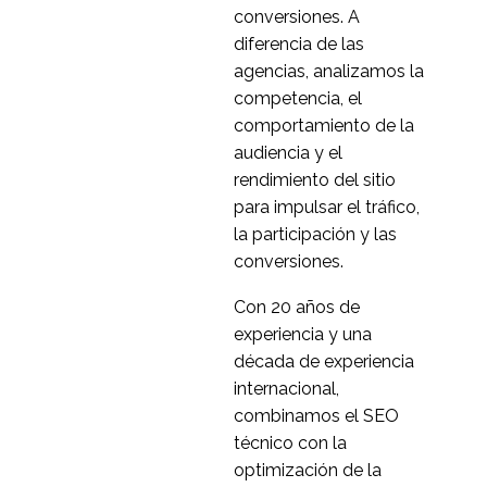
05 Jun 2019
3
conversiones. A
Construcción de filtros
diferencia de las
para pruebas de
agencias, analizamos la
14 Nov 2018
3
usabilidad
competencia, el
Pruebas de usabilidad
comportamiento de la
de software para
audiencia y el
3
aplicaciones móviles
rendimiento del sitio
en Alemania
Estudio de referencia
para impulsar el tráfico,
de una empresa
la participación y las
6
mundial de juegos de
conversiones.
azar
Agencia digital global y
Con 20 años de
evaluación de la
experiencia y una
4
usabilidad de las
década de experiencia
empresas de
Los mejores métodos
internacional,
telecomunicaciones
de investigación de
combinamos el SEO
21 de septiembre de
4
usuarios para su
técnico con la
2022
proyecto
optimización de la
Evaluación del sitio