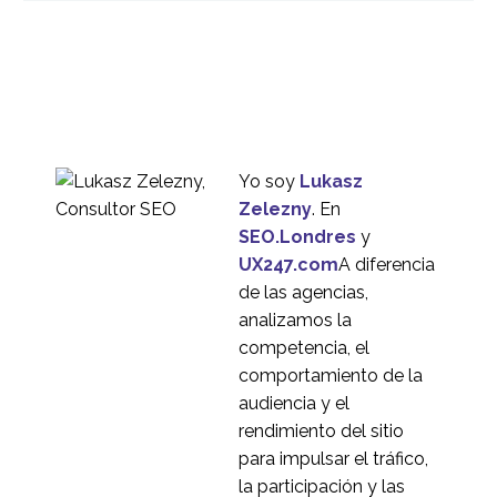
05 Dic 2014
2
creación de
prototipos?
Errores comunes en la
investigación de
16 Ene 2019
4
usuarios
Tipos de clasificación
de tarjetas
18 Abr 2018
3
Yo soy
Lukasz
Localización de sitios
Zelezny
. En
web de comercio
SEO.Londres
y
4
electrónico en Estados
UX247.com
A diferencia
Unidos
La RV en la
de las agencias,
investigación de
analizamos la
09 Ene 2019
3
usuarios
competencia, el
Ejemplos de
comportamiento de la
microinteracción
audiencia y el
06 oct 2023
4
rendimiento del sitio
Grupos focales -
para impulsar el tráfico,
Buenas prácticas
la participación y las