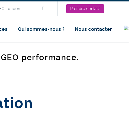
SEO.London
Prendre contact
ces
Qui sommes-nous ?
Nous contacter
d GEO performance.
ation