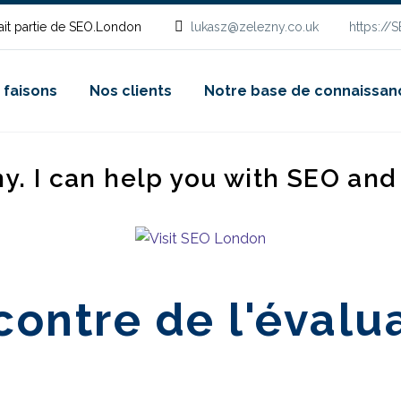
it partie de SEO.London
lukasz@zelezny.co.uk
https://
 faisons
Nos clients
Notre base de connaissan
ny. I can help you with SEO an
contre de l'évalu