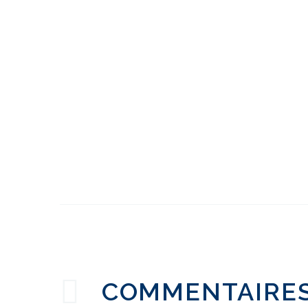
Oxfam - Évaluation de
la facilité d'utilisation
3
Ce qu'un avis d'expert
ne vous dira pas
14 septembre 2016
0
COMMENTAIRE