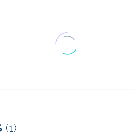
Introduction à
Pourquoi les ex
l'évaluation heuristique
utilisabilité ont
11 Avr 2018
22 Août 2016
2
de diversité
Examen par un expert
Étude de cas su
d'un chatbot de
l'évaluation
1
marque Royaume-Uni
comparative d'
S
(1)
et Mexique
société mondia