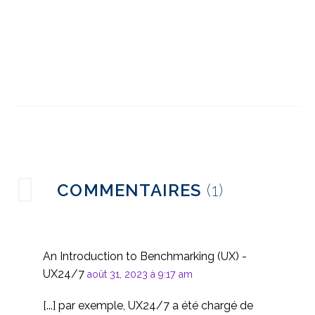
Évaluation d'un site de
commerce
6
électronique
multimarché
Expansion
internationale : Percer
26 juillet 2023
4
sur un nouveau marché
Évaluation de la facilité
COMMENTAIRES
(1)
d'utilisation par une
4
agence numérique
mondiale et une
Introduction à
entreprise de
l'évaluation heuristique
An Introduction to Benchmarking (UX) -
11 Avr 2018
2
télécommunications
UX24/7
août 31, 2023 à 9:17 am
Adaptation des
[...] par exemple, UX24/7 a été chargé de
produits aux marchés