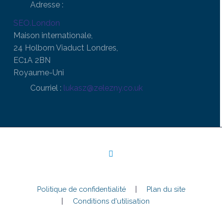
Adresse :
SEO.London
Maison internationale,
24 Holborn Viaduct Londres,
EC1A 2BN
Royaume-Uni
Courriel :
lukasz@zelezny.co.uk
Politique de confidentialité
Plan du site
Conditions d'utilisation