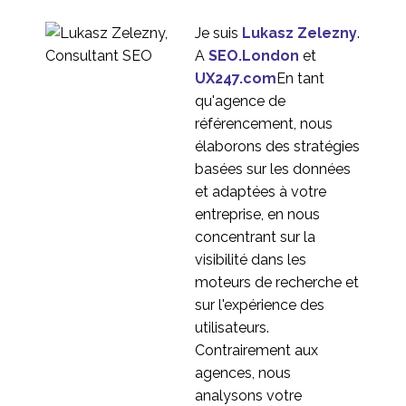
2
utilisateurs avant la
Je suis
Lukasz Zelezny
.
refonte de son site web
Débloquer la recherche
A
SEO.London
et
internationale sur les
UX247.com
En tant
26 septembre 2023
2
utilisateurs : Les points
qu'agence de
de vue des chercheurs
Refonte du méga
référencement, nous
d'UX247
menu d'un détaillant
élaborons des stratégies
4
britannique de
basées sur les données
commerce
Examen par un expert
et adaptées à votre
électronique
d'un chatbot de
entreprise, en nous
1
marque Royaume-Uni
concentrant sur la
et Mexique
Comment développer
visibilité dans les
votre capacité de
moteurs de recherche et
04 janvier 2023
6
recherche UX ?
sur l'expérience des
utilisateurs.
Contrairement aux
agences, nous
analysons votre