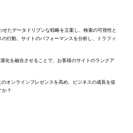
法
ザーエクスペリエンス
10 4? 2015
1
1
のベストプラクティス
ション
カスタマージャーニ
ザーエ
ー・マッピング
01 11? 2017
3
3
わせたデータドリブンな戦略を立案し、検索の可視性と
の鍵に
最適
スの行動、サイトのパフォーマンスを分析し、トラフィ
ティが
5
価値
の最適化を融合させることで、お客様のサイトのランクア
なたのオンラインプレゼンスを高め、ビジネスの成長を促
すか？