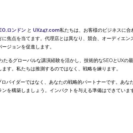
におけるユーザーセン
マップの活用方
24 4? 2019
29 11? 2017
5
トリックデザイン
ローカライゼー
マルチスクリーン世代
が国際的なユー
15 10? 2013
1
07 4? 2014
EO.ロンドン
と
UX247.com
私たちは、お客様のビジネスに合
クスペリエンス
モバイルメニューのユ
コンバージョン
方に焦点を当てます。代理店とは異なり、競合、オーディエン
なる理由
ーザビリティ
化。ユーザビリ
バージョンを促進します。
25 6? 2014
03 7? 2013
0
もたらす5つの
にわたるグローバルな講演経験を活かし、技術的なSEOとUX
します。私たちは推測するのではなく、戦略を練ります。
ービスプロバイダーではなく、あなたの戦略的パートナーです。あ
ランを構築しましょう。インパクトを与える準備はできていま