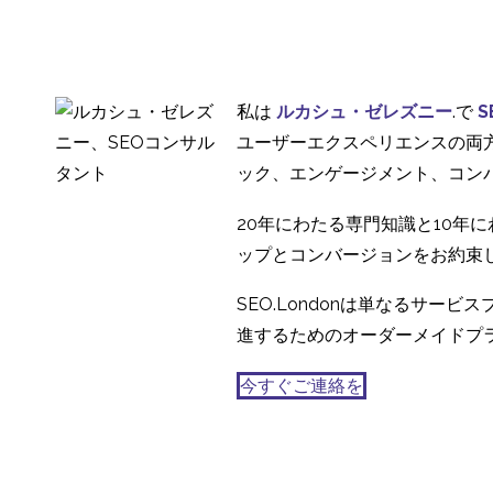
する理由 - モバイルユー
か？
30 7? 2013
4
ザビリティの問題点
オンラインギャンブル
業界におけるUXのあり
13 3? 2019
1
私は
ルカシュ・ゼレズニー
.で
S
方
マルチプラットフォー
ユーザーエクスペリエンスの両
ムのユーザーエクスペ
ック、エンゲージメント、コン
11 8? 2014
3
リエンスに関する5つの
20年にわたる専門知識と10年
ヒント
ップとコンバージョンをお約束
SEO.Londonは単なるサ
進するためのオーダーメイドプ
今すぐご連絡を