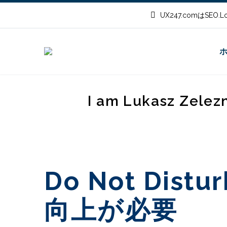
UX247.comはSEO
I am Lukasz Zelez
Do Not D
向上が必要