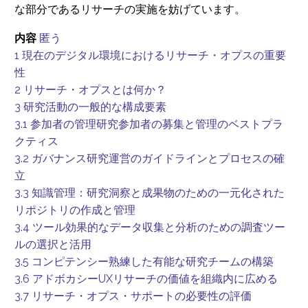
な部分であるリサーチの実施を妨げています。
内容
匿う
1
現在のデジタル環境におけるリサーチ・オプスの重要
性
2
リサーチ・オプスとは何か？
3
研究活動の一般的な構成要素
3.1
参加者の管理研究参加者の募集と管理のベストプラ
クティス
3.2
ガバナンス研究運営のガイドラインとプロセスの確
立
3.3
知識管理：研究洞察と成果物のための一元化された
リポジトリの作成と管理
3.4
ツール効果的なデータ収集と分析のための調査ツー
ルの選択と活用
3.5
コンピテンシー熟練した有能な研究チームの構築
3.6
アドボカシーUXリサーチの価値を組織内に広める
3.7
リサーチ・オプス・サポートの必要性の評価