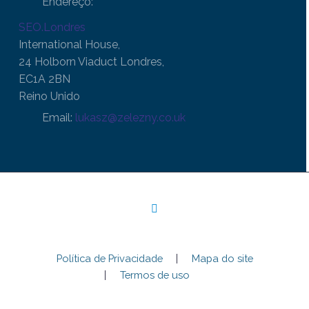
Endereço:
SEO.Londres
International House,
24 Holborn Viaduct Londres,
EC1A 2BN
Reino Unido
Email:
lukasz@zelezny.co.uk
Política de Privacidade
Mapa do site
Termos de uso