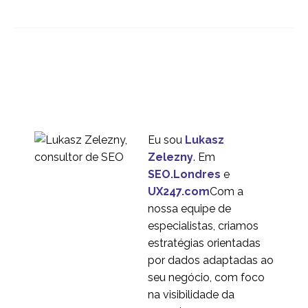
Experiência em Varejo
Multicanal
07 nov 2014
0
Por que as mídias
sociais colocam sua
09 jun 2014
0
experiência de cliente
em destaque
O que é um cliente em
potencial? Definição de
06 jan 2023
0
cliente em potencial e
Eu sou
Lukasz
como utilizá-lo
Zelezny
. Em
SEO.Londres
e
UX247.com
Com a
nossa equipe de
especialistas, criamos
estratégias orientadas
por dados adaptadas ao
seu negócio, com foco
na visibilidade da