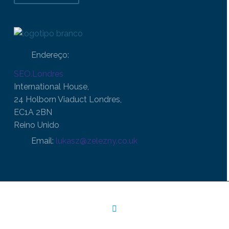
Endereço:
SEO.Londres
International House,
24 Holborn Viaduct Londres,
EC1A 2BN
Reino Unido
Email:
lukasz@zelezny.co.uk