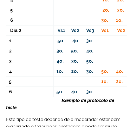
5
2o.
3o.
6
3o.
1o.
Dia 2
Vs1
Vs2
Vs3
Vs1
Vs2
1
5o.
4o.
3o.
2
3o.
5o.
4o.
3
4o.
3o.
5o.
4
1o.
2o.
3o.
5o.
4o.
5
1o.
2o.
6
5o.
4o.
3o.
Exemplo de protocolo de
teste
Este tipo de teste depende de o moderador estar bem
organizado e fazer boas anotações e pode ser muito