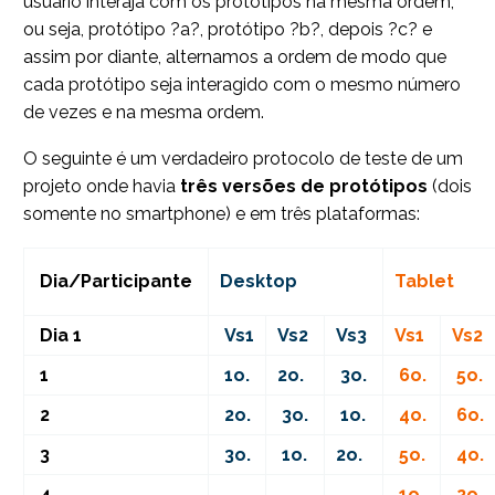
usuário interaja com os protótipos na mesma ordem,
ou seja, protótipo ?a?, protótipo ?b?, depois ?c? e
assim por diante, alternamos a ordem de modo que
cada protótipo seja interagido com o mesmo número
de vezes e na mesma ordem.
O seguinte é um verdadeiro protocolo de teste de um
projeto onde havia
três versões de protótipos
(dois
somente no smartphone) e em três plataformas:
Dia/Participante
Desktop
Tabl
Dia 1
Vs1
Vs2
Vs3
Vs1
Vs2
1
1o.
2o.
3o.
6o.
5o.
2
2o.
3o.
1o.
4o.
6o.
3
3o.
1o.
2o.
5o.
4o.
4
1o.
2o.