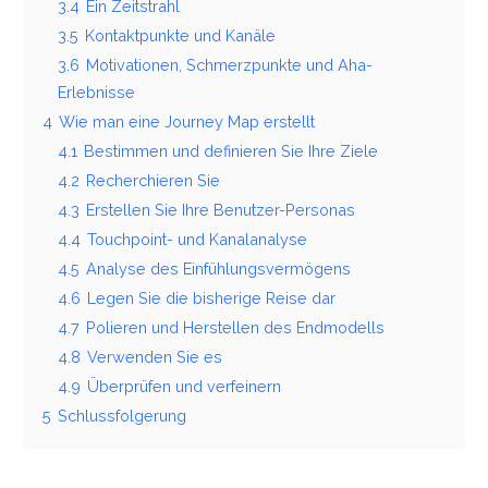
3.4
Ein Zeitstrahl
3.5
Kontaktpunkte und Kanäle
3.6
Motivationen, Schmerzpunkte und Aha-
Erlebnisse
4
Wie man eine Journey Map erstellt
4.1
Bestimmen und definieren Sie Ihre Ziele
4.2
Recherchieren Sie
4.3
Erstellen Sie Ihre Benutzer-Personas
4.4
Touchpoint- und Kanalanalyse
4.5
Analyse des Einfühlungsvermögens
4.6
Legen Sie die bisherige Reise dar
4.7
Polieren und Herstellen des Endmodells
4.8
Verwenden Sie es
4.9
Überprüfen und verfeinern
5
Schlussfolgerung