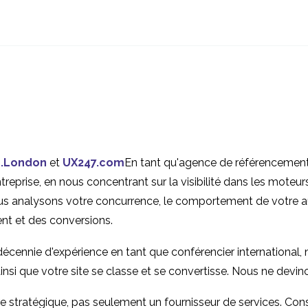
Comment la recherche
Recherche sur l
exploratoire vous fait
utilisateurs dans
12 mai 2021
15 Août 2014
2
gagner du temps et de
pays BRIC
Recherche UX
L'importance d
l'argent
internationale à
langage corpor
06 Fév 2020
30 octobre 2019
2
distance et aventures
la recherche UX
avec Lookback
Modèle de maturité UX
13 Fév 2019
1
.London
et
UX247.com
En tant qu'agence de référencement,
eprise, en nous concentrant sur la visibilité dans les moteurs 
s analysons votre concurrence, le comportement de votre aud
ent et des conversions.
 décennie d'expérience en tant que conférencier internationa
ainsi que votre site se classe et se convertisse. Nous ne devi
 stratégique, pas seulement un fournisseur de services. Cons