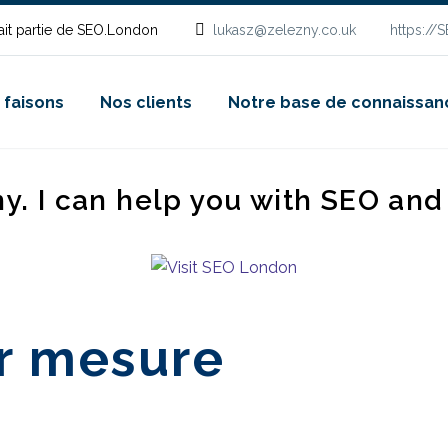
it partie de SEO.London
lukasz@zelezny.co.uk
https://
 faisons
Nos clients
Notre base de connaissan
ny. I can help you with SEO an
r mesure