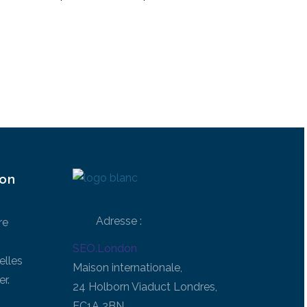
ion
Adresse :
re
SEO.London
elles
Maison internationale,
r.
24 Holborn Viaduct Londres,
EC1A 2BN