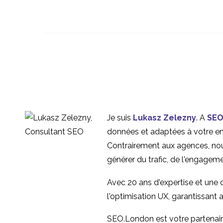
Comment surmonter
les défis de la
08 janvier 2020
2
recherche UX avec les
Personas ? Il ne s'agit
enfants ?
pas seulement de la
16 Avr 2014
2
recherche sur
Variations régionales
l'utilisateur
dans la recherche sur
24 Juil 2019
2
Je suis
Lukasz Zelezny
. A
SEO
les utilisateurs au
données et adaptées à votre entr
Royaume-Uni
Contrairement aux agences, nou
générer du trafic, de l'engagem
Avec 20 ans d'expertise et une
l'optimisation UX, garantissant 
SEO.London est votre partenaire