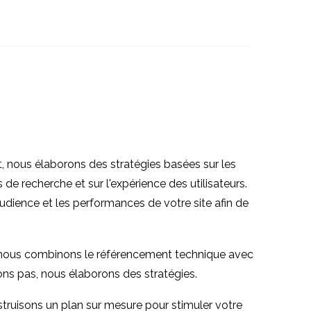
es
Expliquer la valeur de la
 les
recherche UX
06 Nov 2019
2
2
u
Poser les bonnes
el dans
questions de recherche
17 Juil 2019
2
2
 nous élaborons des stratégies basées sur les
de recherche et sur l'expérience des utilisateurs.
ience et les performances de votre site afin de
l, nous combinons le référencement technique avec
nons pas, nous élaborons des stratégies.
truisons un plan sur mesure pour stimuler votre