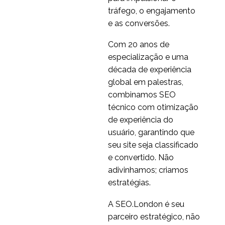
Navegador móvel vs
tráfego, o engajamento
Penetração do
e as conversões.
11 de fevereiro de 2015
1
dispositivo móvel
Com 20 anos de
Bonmarche - Teste de
especialização e uma
usabilidade
década de experiência
3
multiplataforma
global em palestras,
Efeitos do design de
combinamos SEO
Smartphones na
técnico com otimização
30 jul 2014
1
usabilidade do site
de experiência do
Teste de usabilidade da
usuário, garantindo que
cesta
seu site seja classificado
29 mar 2017
0
e convertido. Não
Quem é o responsável
adivinhamos; criamos
pelo futuro do
estratégias.
17 de junho de 2020
0
comércio eletrônico?
UX Design para sites de
A SEO.London é seu
comércio eletrônico
parceiro estratégico, não
23 jan 2019
0