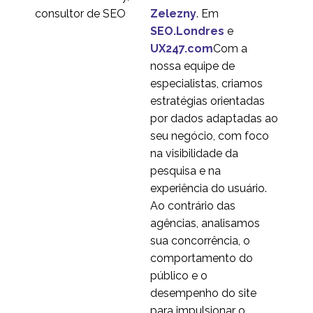
multiplataforma
Boden - Pesquisa com
Zelezny
. Em
usuários na China
SEO.Londres
e
3
UX247.com
Com a
Erros comuns de
nossa equipe de
navegação de
especialistas, criamos
17 em 2018
1
aplicativos
estratégias orientadas
Experiência do usuário
por dados adaptadas ao
de Tablet e
seu negócio, com foco
17 em 2014
1
Smartphone
na visibilidade da
O iPhone não é igual a
pesquisa e na
usabilidade móvel
experiência do usuário.
29 em 2013
1
Ao contrário das
Novo guia eletrônico
agências, analisamos
sobre a taxonomia do
sua concorrência, o
20 jan 2021
1
comércio eletrônico e o
comportamento do
impacto na conversão
Revisão do cliente e
público e o
otimização da
desempenho do site
11 jun 2014
0
conversão
para impulsionar o