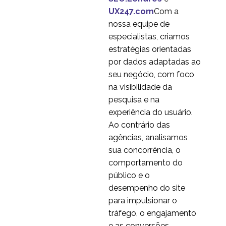
17 em 2018
1
aplicativos
UX247.com
Com a
Onde o Blackberry deu
nossa equipe de
errado com a Mobile
especialistas, criamos
07 jul 2014
3
User Experience?
estratégias orientadas
Como melhorar seu UX
por dados adaptadas ao
móvel
seu negócio, com foco
31 jan 2018
2
na visibilidade da
Auditoria de
pesquisa e na
Acessibilidade do
experiência do usuário.
27 nov 2013
0
Website
Ao contrário das
Selecionadores de
agências, analisamos
datas Melhores
sua concorrência, o
29 em 2014
1
práticas para projetos
comportamento do
multiplataforma
Experiência do usuário
público e o
de Tablet e
desempenho do site
17 em 2014
1
Smartphone
para impulsionar o
Serviço de Auditoria de
tráfego, o engajamento
Acessibilidade
e as conversões.