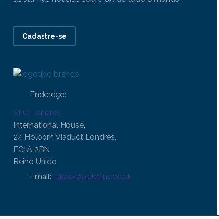
Cadastre-se
Endereço:
SEO.Londres
International House,
24 Holborn Viaduct Londres,
EC1A 2BN
Reino Unido
Email:
lukasz@zelezny.co.uk