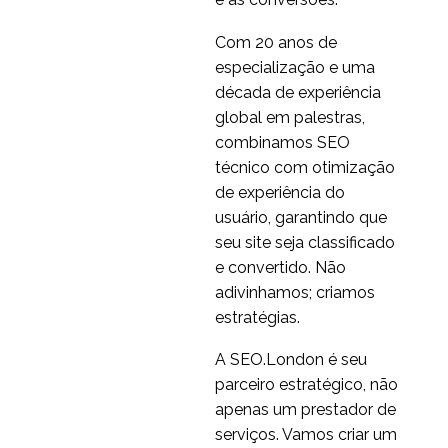
10 jun 2016
4
Com 20 anos de
Melhores Práticas de
especialização e uma
Design de Páginas
década de experiência
04 atrás 2014
1
Móveis
global em palestras,
Acessibilidade no
combinamos SEO
design UX
técnico com otimização
11 conjunto 2018
1
de experiência do
Experiência do usuário
usuário, garantindo que
multiplataforma
seu site seja classificado
09 jul 2013
5
e convertido. Não
5 Ferramentas móveis
adivinhamos; criamos
de teste A/B para o
estratégias.
08 maio 2015
0
eCommerce CRO
A usabilidade dos
A SEO.London é seu
menus móveis
parceiro estratégico, não
25 jun 2014
0
apenas um prestador de
serviços. Vamos criar um