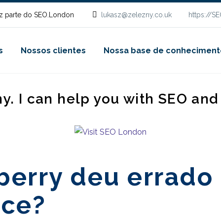
z parte do SEO.London
lukasz@zelezny.co.uk
https://S
s
Nossos clientes
Nossa base de conheciment
ny. I can help you with SEO an
berry deu errado
nce?