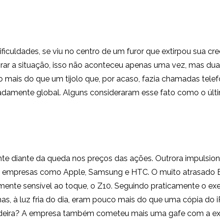
 dificuldades, se viu no centro de um furor que extirpou sua 
orar a situação, isso não aconteceu apenas uma vez, mas duas
 mais do que um tijolo que, por acaso, fazia chamadas telefô
quadamente global. Alguns consideraram esse fato como o últ
ente diante da queda nos preços das ações. Outrora impulsio
 a empresas como Apple, Samsung e HTC. O muito atrasado B
lmente sensível ao toque, o Z10. Seguindo praticamente o exe
as, à luz fria do dia, eram pouco mais do que uma cópia do 
deira? A empresa também cometeu mais uma gafe com a expe