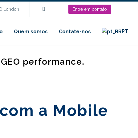
EO.London
Entre em contato
PT
o
Quem somos
Contate-nos
d GEO performance.
 com a Mobile