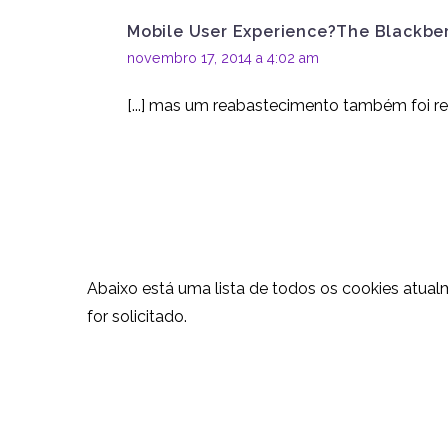
de teste A/B para o
08 maio 2015
0
Mobile User Experience?The Blackber
eCommerce CRO
novembro 17, 2014 a 4:02 am
[...] mas um reabastecimento também foi re
Abaixo está uma lista de todos os cookies atual
for solicitado.