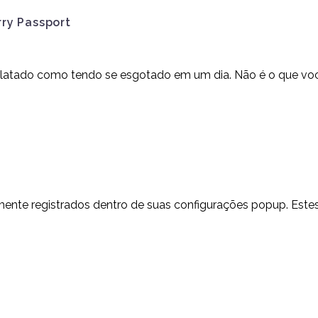
Design de Páginas
de Tablet e
04 atrás 2014
17 em 2014
1
ry Passport
Móveis
Smartphone
latado como tendo se esgotado em um dia. Não é o que você 
mente registrados dentro de suas configurações popup. Estes