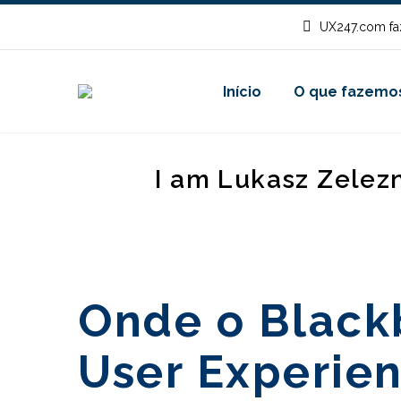
UX247.com fa
Início
O que fazemo
I am Lukasz Zelez
Onde o Black
User Experie