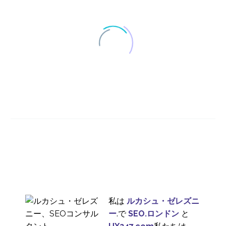
迅速な研究、ローリン
グ研究、継続的な研究
27 3? 2024
2
プロジェクトに最適な
ユーザー調査方法
21 9? 2022
4
ローリング・リサーチ
とは？
10 4? 2024
2
私は
ルカシュ・ゼレズニ
ー
.で
SEO.ロンドン
と