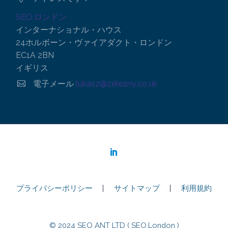
SEO.ロンドン
インターナショナル・ハウス
24ホルボーン・ヴァイアダクト・ロンドン
EC1A 2BN
イギリス


電子メール
lukasz@zelezny.co.uk
プライバシーポリシー
サイトマップ
利用規約
© 2024 SEO ANT LTD ( SEO.London )