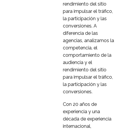
23 jul 2014
0
experiencia de usuario
rendimiento del sitio
en el sitio web
Penetración de los
para impulsar el tráfico,
navegadores móviles
la participación y las
11 feb 2015
1
frente a los dispositivos
conversiones. A
móviles
Hacer que las
diferencia de las
aplicaciones de los
agencias, analizamos la
04 mar 2015
1
teléfonos inteligentes
competencia, el
sean utilizables
iPhone no equivale a
comportamiento de la
usabilidad móvil
audiencia y el
29 de octubre de 2013
1
rendimiento del sitio
Smartphones ?
para impulsar el tráfico,
¿Importa el tamaño?
la participación y las
28 Nov 2014
4
conversiones.
Por qué la búsqueda in
Con 20 años de
situ es crucial para la
experiencia y una
11 de noviembre de
0
experiencia del usuario
década de experiencia
2015
móvil
5 herramientas de
internacional,