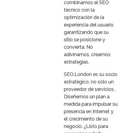
pruebas A/B para
combinamos el SEO
08 de mayo de 2015
0
móviles para el CRO
técnico con la
del comercio
¿Es el diseño
optimización de la
electrónico
responsivo el camino a
experiencia del usuario,
30 de mayo de 2014
0
seguir para su
garantizando que su
estrategia de comercio
Experiencia de usuario
sitio se posicione y
electrónico
multiplataforma
convierta. No
09 Jul 2013
5
multiplataforma?
adivinamos, creamos
¿En qué se equivocó
estrategias.
Blackberry con la
SEO.London es su socio
07 Jul 2014
3
experiencia del usuario
estratégico, no sólo un
móvil?
proveedor de servicios.
Diseñemos un plan a
medida para impulsar su
presencia en Internet y
el crecimiento de su
negocio. ¿Listo para