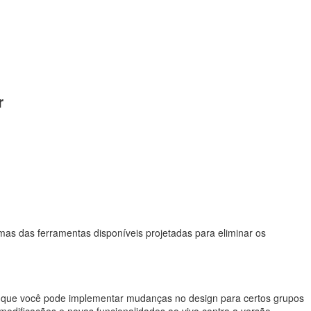
r
as das ferramentas disponíveis projetadas para eliminar os
ica que você pode implementar mudanças no design para certos grupos
modificações e novas funcionalidades ao vivo contra a versão