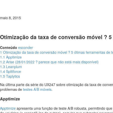
maio 8, 2015
Otimização da taxa de conversão móvel ? 5 
Conteúdo
esconder
1
Otimização da taxa de conversão móvel ? 5 ótimas ferramentas de te
1.1
Apptimize
1.2
Arise (28/01/2022 ? parece que não está mais disponível)
1.3
Leanplum
1.4
Splitforce
1.5
Taplytics
Na última parte da série do UX247 sobre otimização da taxa de conv
problemas de
testes A/B móveis
.
Apptimize
Apptimize
apresenta uma função de teste A/B robusta, permitindo que 
de usuários (e escondê-las de outros), sem ter que submeter novament