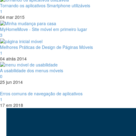
Tornando os aplicativos Smartphone utilizáveis
1
04 mar 2015
MyHomeMove - Site móvel em primeiro lugar
3
Melhores Práticas de Design de Páginas Móveis
1
04 atrás 2014
A usabilidade dos menus móveis
0
25 jun 2014
Erros comuns de navegação de aplicativos
1
17 em 2018
Eu sou
Lukasz Zelezny
. Em
SEO.L
com foco na visibilidade da pesquis