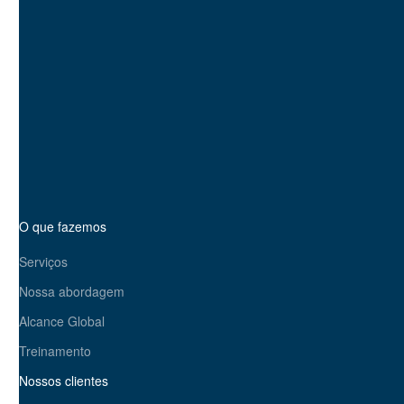
do site para impulsionar o tráfego,
Com 20 anos de especialização e um
seu site seja classificado e convert
A SEO.London é seu parceiro estrat
crescimento de seus negócios. Pron
Entre em contato hoje mesmo
O que fazemos
Serviços
Nossa abordagem
Alcance Global
Treinamento
Nossos clientes