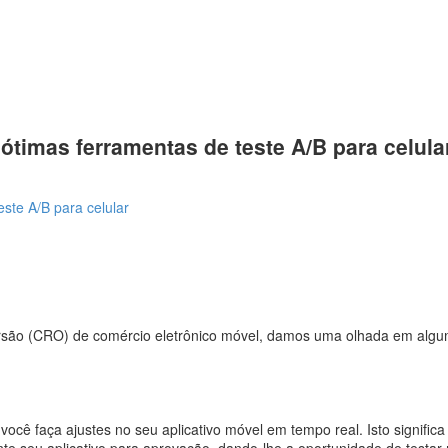
ótimas ferramentas de teste A/B para celula
ste A/B para celular
ersão (CRO) de comércio eletrônico móvel, damos uma olhada em algum
você faça ajustes no seu aplicativo móvel em tempo real. Isto signif
e seu aplicativo para aprovação, dando-lhe a oportunidade de testar 