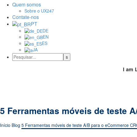
Quem somos
Sobre o UX247
Contate-nos
PT
DE
EN
ES
JA
I am 
5 Ferramentas móveis de teste 
Início
Blog
5 Ferramentas móveis de teste A/B para o eCommerce C