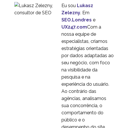
Journey Maps
Eu sou
Lukasz
29 nov 2017
1
Zelezny
. Em
Por que os sites para
SEO.Londres
e
celular falham -
UX247.com
Com a
30 jul 2013
4
Problemas de
nossa equipe de
usabilidade móvel
Como Realizar um
especialistas, criamos
Estudo de Intenção
estratégias orientadas
02 jan 2019
4
Efetiva e Verdadeira
por dados adaptadas ao
seu negócio, com foco
na visibilidade da
pesquisa e na
experiência do usuário.
Ao contrário das
agências, analisamos
sua concorrência, o
comportamento do
público e o
desempenho do site