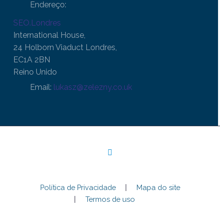
Endereço:
SEO.Londres
International House,
24 Holborn Viaduct Londres,
EC1A 2BN
Reino Unido
Email:
lukasz@zelezny.co.uk
Política de Privacidade
Mapa do site
Termos de uso