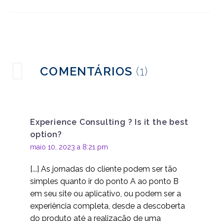
do usuário
09 jul 2024
2
Quão simples é muito
simples? UX e UIs
20 jan 2014
1
simples
Tecnologia Vestível: A
COMENTÁRIOS
(1)
Experiência Social e do
16 dez 2013
1
Usuário
Ferramentas móveis
para teste de
Experience Consulting ? Is it the best
03 conjunto 2013
2
usabilidade
option?
O que significa para a
maio 10, 2023 a 8:21 pm
UX se os websites
20 maio 2020
3
começam a ter a
[...] As jornadas do cliente podem ser tão
mesma aparência?
Smartphones ? O
simples quanto ir do ponto A ao ponto B
tamanho é importante?
em seu site ou aplicativo, ou podem ser a
28 nov 2014
4
experiência completa, desde a descoberta
Usabilidade na Web? O
do produto até a realização de uma