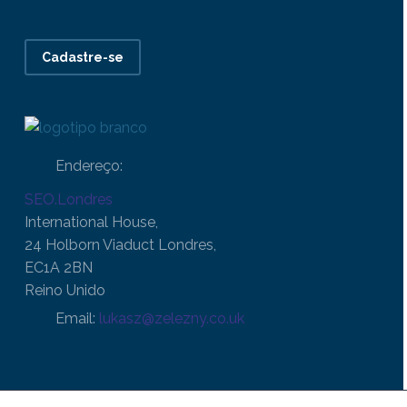
Cadastre-se
Endereço:
SEO.Londres
International House,
24 Holborn Viaduct Londres,
EC1A 2BN
Reino Unido
Email:
lukasz@zelezny.co.uk