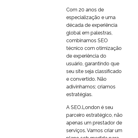
1
Hina Elton
Com 20 anos de
Por que os
especialização e uma
especialistas em
década de experiência
22 atrás 2016
0
usabilidade precisam
global em palestras,
de diversidade
combinamos SEO
técnico com otimização
de experiência do
usuário, garantindo que
seu site seja classificado
e convertido. Não
adivinhamos; criamos
estratégias.
A SEO.London é seu
parceiro estratégico, não
apenas um prestador de
serviços. Vamos criar um