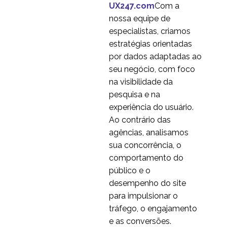
1
William Hudson
UX247.com
Com a
Oportunidades para
nossa equipe de
Consultores Freelance
especialistas, criamos
16 jul 2013
7
UX
estratégias orientadas
Série de Entrevistas: UX
por dados adaptadas ao
Industry Insights com
seu negócio, com foco
1
Jennifer Mulcahy
na visibilidade da
Série de Entrevistas: UX
pesquisa e na
Industry Insights com
experiência do usuário.
1
Judith Fellowes
Ao contrário das
Série de Entrevistas: UX
agências, analisamos
Industry Insights com
sua concorrência, o
1
Adriano Schmidt
comportamento do
Série de Entrevistas: UX
público e o
Insights da indústria
desempenho do site
1
com Yessie Klein
para impulsionar o
Série de Entrevistas: UX
tráfego, o engajamento
Industry Insights com
e as conversões.