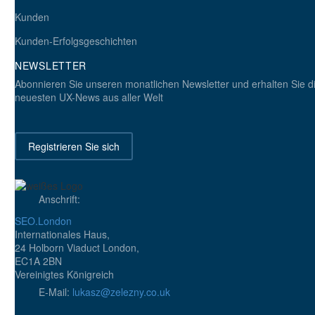
1
Kunden
11 Sep. 2018
Kunden-Erfolgsgeschichten
NEWSLETTER
Abonnieren Sie unseren monatlichen Newsletter und erhalten Sie d
neuesten UX-News aus aller Welt
Registrieren Sie sich
Anschrift:
SEO.London
Mobile Barrierefreiheit ? Sicherstellen, dass Sie das Gesetz
Internationales Haus,
einhalten
24 Holborn Viaduct London,
1
EC1A 2BN
21. März 2014
Vereinigtes Königreich
E-Mail:
lukasz@zelezny.co.uk