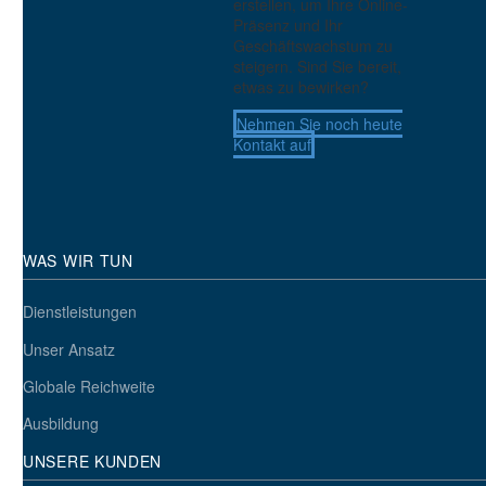
erstellen, um Ihre Online-
Präsenz und Ihr
Geschäftswachstum zu
steigern. Sind Sie bereit,
etwas zu bewirken?
Nehmen Sie noch heute
Mobile Zugänglichkeit
Kontakt auf
1
18 Dez. 2013
WAS WIR TUN
Dienstleistungen
Unser Ansatz
Globale Reichweite
Ausbildung
UNSERE KUNDEN
Zugänglichkeit im UX-Design