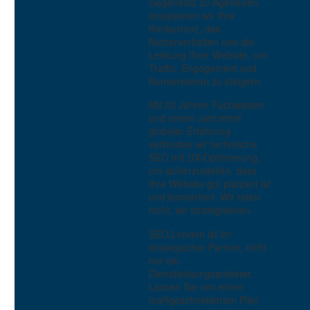
Gegensatz zu Agenturen
analysieren wir Ihre
Konkurrenz, das
Nutzerverhalten und die
Leistung Ihrer Website, um
Traffic, Engagement und
Konversionen zu steigern.
Mit 20 Jahren Fachwissen
und einem Jahrzehnt
globaler Erfahrung
verbinden wir technische
SEO mit UX-Optimierung,
um sicherzustellen, dass
Barrierefreiheit und Suchmaschinenoptimierung
Ihre Website gut platziert ist
0
und konvertiert. Wir raten
21 Mai 2014
nicht, wir strategisieren.
SEO.London ist Ihr
strategischer Partner, nicht
nur ein
Dienstleistungsanbieter.
Lassen Sie uns einen
maßgeschneiderten Plan