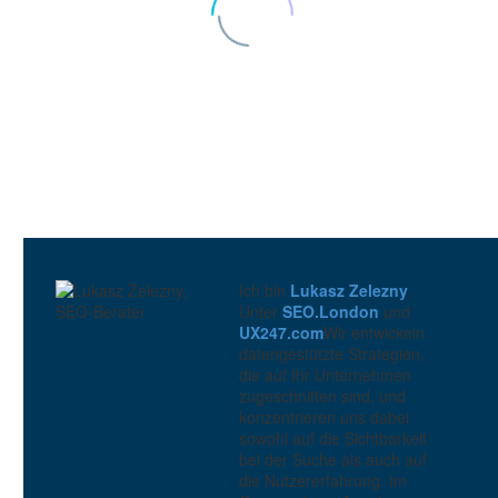
Ich bin
Lukasz Zelezny
.
Unter
SEO.London
und
UX247.com
Wir entwickeln
datengestützte Strategien,
die auf Ihr Unternehmen
zugeschnitten sind, und
konzentrieren uns dabei
Audit der Barrierefreiheit einer Website
sowohl auf die Sichtbarkeit
0
bei der Suche als auch auf
27 Nov. 2013
die Nutzererfahrung. Im